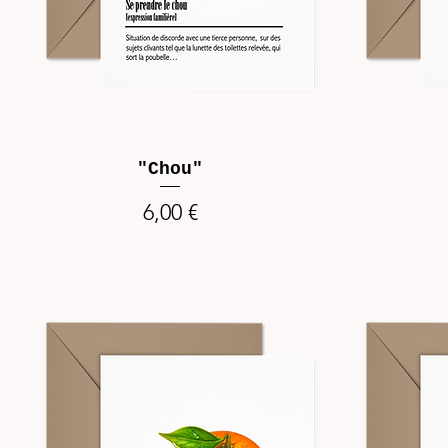
"Chou"
Prix
6,00 €