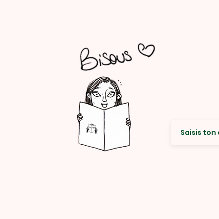
à partager avec ta commu ! ...
Envie de re
© Rencard Studio