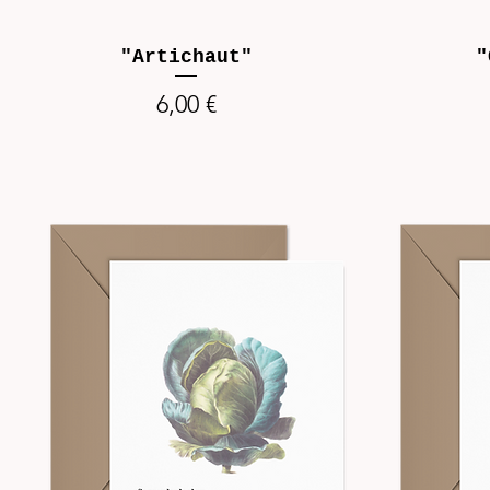
"Artichaut"
"
Prix
6,00 €