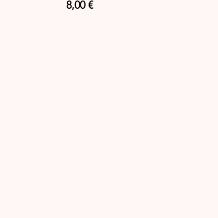
Prix
8,00 €