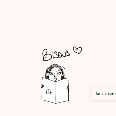
Suis Rencard sur les internets et n'hési
à partager avec ta commu ! ...
Envie de re