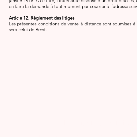
janvier 1978. A ce titre, l'internaute dispose d'un droit d'accès
en faire la demande à tout moment par courrier à l’adresse sui
Article 12. Règlement des litiges
Les présentes conditions de vente à distance sont soumises à l
sera celui de Brest.
Suis Rencard sur les internets et n'hési
à partager avec ta commu ! ...