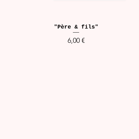
"Père & fils"
Prix
6,00 €