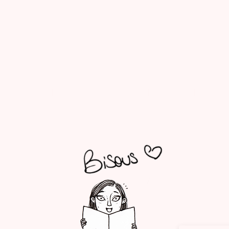
Suis Rencard sur les internets et n'hési
à partager avec ta commu ! ...
Envie de re