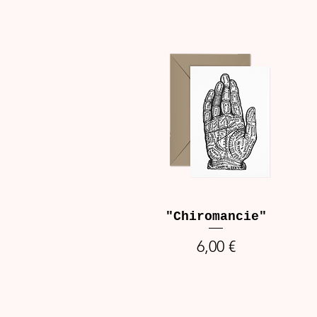
"Chiromancie"
Prix
6,00 €