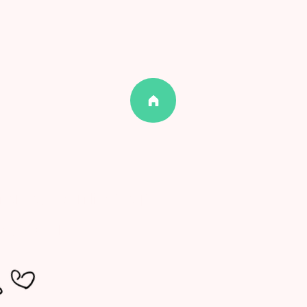
nternets et n'hésite pas
c ta commu ! ...