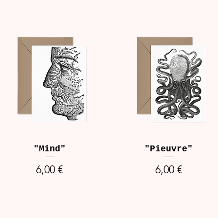
"Mind"
"Pieuvre"
Prix
Prix
6,00 €
6,00 €