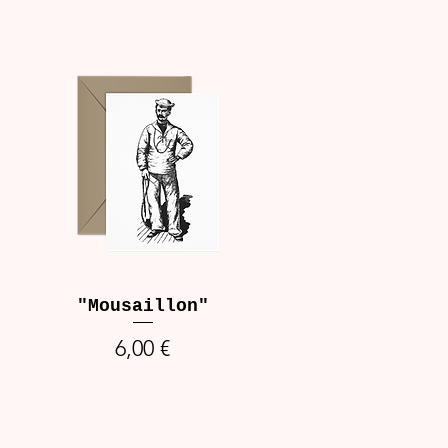
"Mousaillon"
Prix
6,00 €