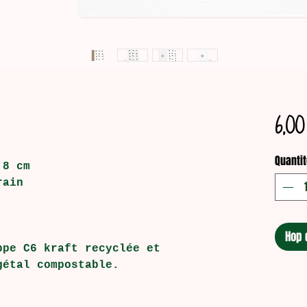
6,00
Quantit
,8 cm
rain
Hop 
ppe C6 kraft recyclée et
gétal compostable.