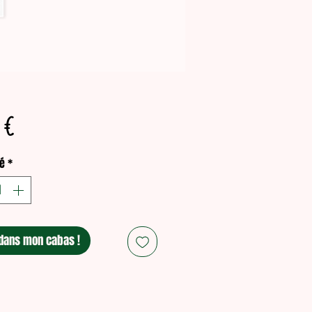
Prix
 €
é
*
dans mon cabas !