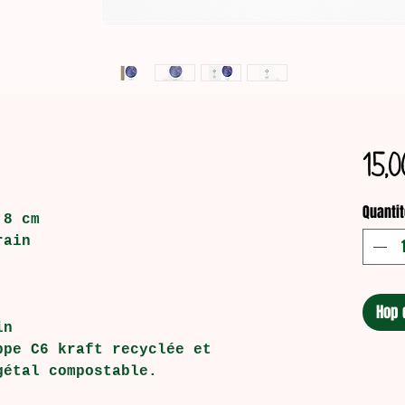
15,0
Quantit
,8 cm
rain
Hop 
in
ppe C6 kraft recyclée et
gétal compostable.