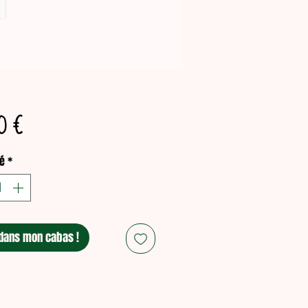
Prix
0 €
é
*
dans mon cabas !