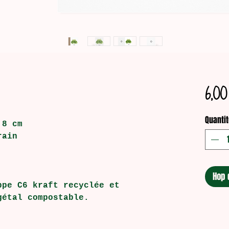
6,00
Quantit
,8 cm
rain
Hop 
ppe C6 kraft recyclée et
gétal compostable.