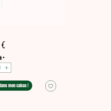
Prix
 €
é
*
dans mon cabas !