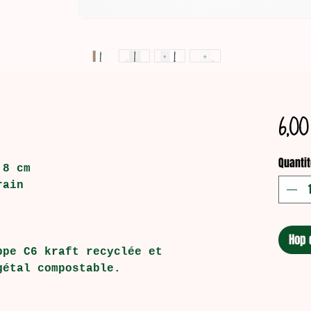
6,00
Quantit
,8 cm
rain
Hop 
ppe C6 kraft recyclée et
gétal compostable.