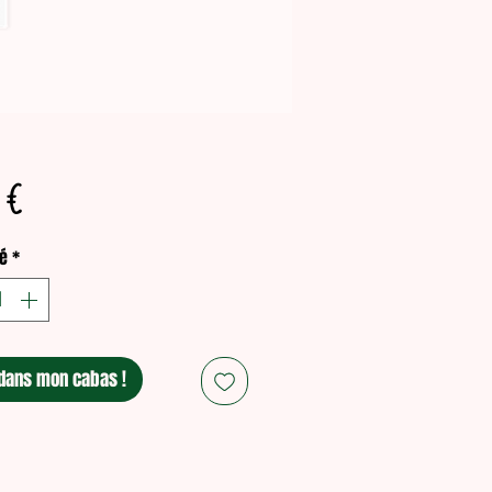
Prix
 €
é
*
dans mon cabas !