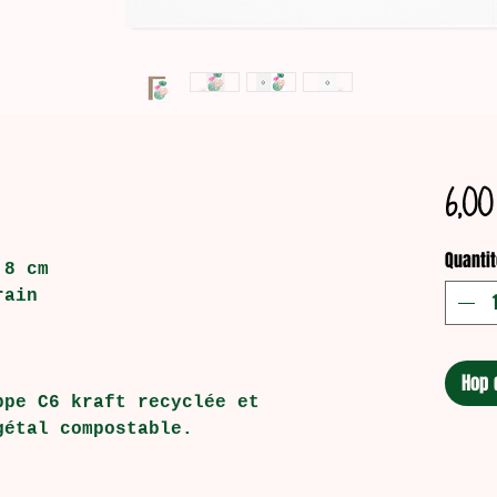
6,00
Quantit
,8 cm
rain
Hop 
ppe C6 kraft recyclée et
gétal compostable.