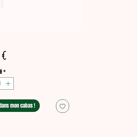
Prix
 €
é
*
dans mon cabas !