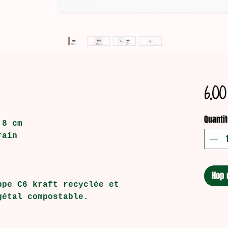
6,00
Quantit
,8 cm
rain
Hop 
ppe C6 kraft recyclée et
gétal compostable.