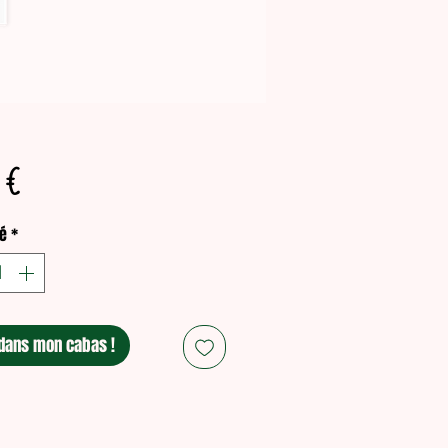
Prix
 €
é
*
dans mon cabas !