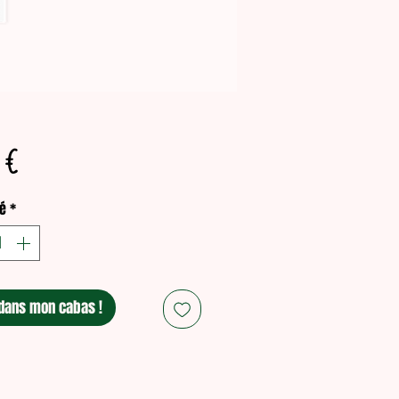
Prix
 €
é
*
dans mon cabas !