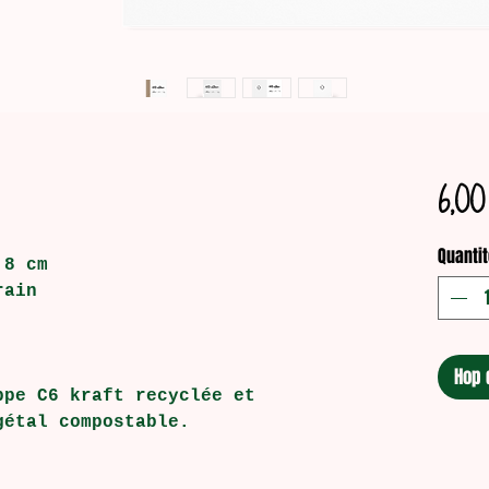
6,00
Quantit
,8 cm
rain
Hop 
ppe C6 kraft recyclée et
gétal compostable.