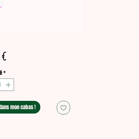
Prix
 €
é
*
dans mon cabas !