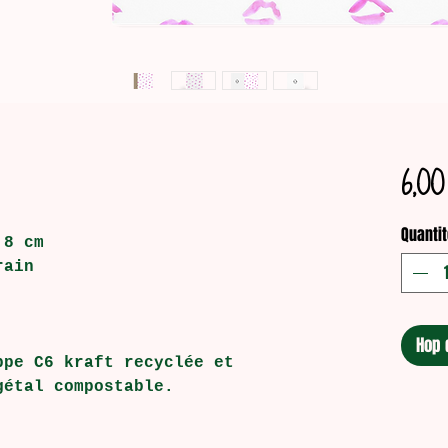
6,00
Quantit
,8 cm
rain
Hop 
ppe C6 kraft recyclée et
gétal compostable.