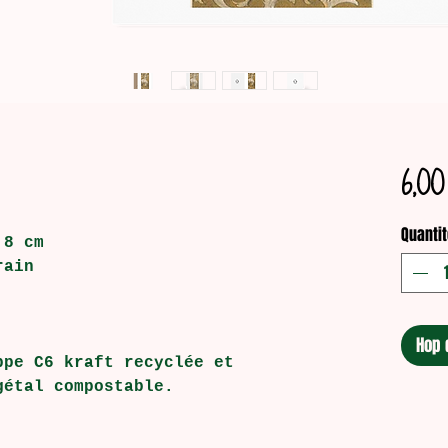
6,00
Quantit
,8 cm
rain
Hop 
ppe C6 kraft recyclée et
gétal compostable.