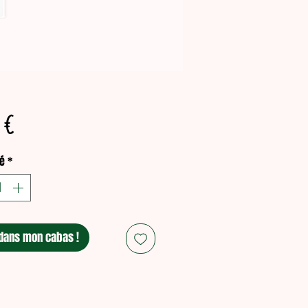
Prix
 €
é
*
dans mon cabas !